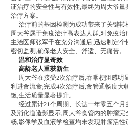
证治疗的安全性与有效性,最终为周大爷量
治疗方案。
治疗前的基因检测为成功带来了关键转
周大爷属于免疫治疗高表达人群,对免疫治
主治医师张军千在充分沟通后,迅速制定个
密切监测,确保老人安全、舒适、无痛苦。
温和治疗显奇效
高龄老人重获新生
周大爷在接受2次治疗后,吞咽梗阻感明
利进食流食;完成4次治疗后,食管通畅度大
饭,生活质量显著提升。
经过累计21个周期、长达一年零五个月的
及消化道造影显示,周大爷食管内的肿瘤完
畅,影像学及血液学检查均未发现肿瘤活性