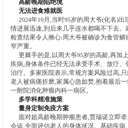
高龄晚期陷绝境
无法进食难就医
2024年10月,当时95岁的周大爷(化名)
情进展迅速,到后来几乎连水都喝不下去。
检查结果令人揪心:周大爷被确诊为食管鳞
窄严重。
更棘手的是,以周大爷95岁的高龄,再加
疾病,身体条件已经无法承受手术、放疗、
治疗。多家医院表示,常规方案风险过高,
老人被病痛折磨,家属心急如焚,抱着最后一
一附院消化肿瘤内科一病区。
多学科精准施策
量身定制免疫方案
面对超高龄晚期肿瘤患者,贾瑞诺立即牵
会诊,全面评估老人的身体状况、基础疾病