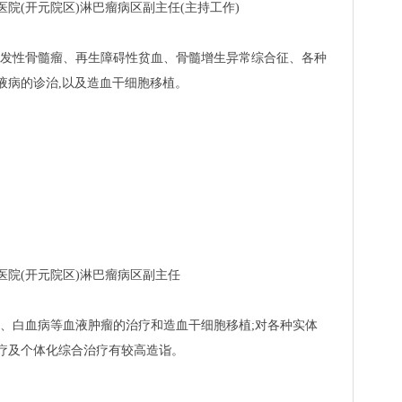
院(开元院区)淋巴瘤病区副主任(主持工作)
发性骨髓瘤、再生障碍性贫血、骨髓增生异常综合征、各种
液病的诊治,以及造血干细胞移植。
院(开元院区)淋巴瘤病区副主任
、白血病等血液肿瘤的治疗和造血干细胞移植;对各种实体
疗及个体化综合治疗有较高造诣。