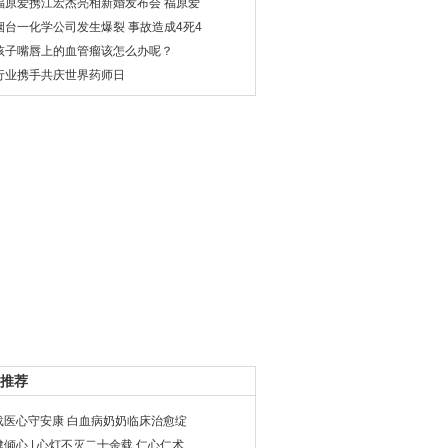
福原爱携江宏杰亮相新婚发布会 福原爱
烟台一化学公司发生爆裂 事故造成4死4
孩子嘴唇上的血管瘤该怎么办呢？
行业携手共庆世界药师日
推荐
载医心守安康 白血病奶奶临床治愈绽
健倾心 | 心灯不灭二十余载 仁心仁术