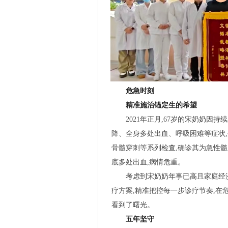
危急时刻
精准施治锚定生的希望
2021年正月,67岁的宋奶奶因
降、全身多处出血、呼吸困难等症状,
骨髓穿刺等系列检查,确诊其为急性髓
底多处出血,病情危重。
考虑到宋奶奶年事已高且家庭经
疗方案,精准把控每一步诊疗节奏,在
看到了曙光。
五年坚守