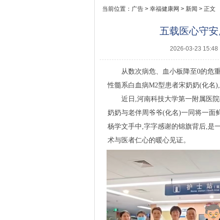
当前位置：
广告
>
幸福健康网
>
新闻
> 正文
五载医心守安
2026-03-23 15:48
从数次病危、血小板降至0的危重
性髓系白血病M2型患者宋奶奶(化名
近日,河南科技大学第一附属医院
奶奶与老伴周爷爷(化名)一同将一面
杨学文手中,字字感谢的锦旗背后,是
术与医者仁心的暖心见证。