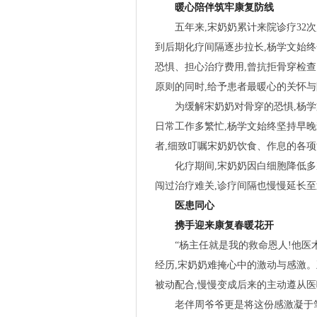
暖心陪伴筑牢康复防线
五年来,宋奶奶累计来院诊疗32
到后期化疗间隔逐步拉长,杨学文始终
恐惧、担心治疗费用,曾抗拒骨穿检查
原则的同时,给予患者最暖心的关怀
为缓解宋奶奶对骨穿的恐惧,杨
日常工作多繁忙,杨学文始终坚持早
者,细致叮嘱宋奶奶饮食、作息的各
化疗期间,宋奶奶因白细胞降低多
闯过治疗难关,诊疗间隔也慢慢延长
医患同心
携手迎来康复春暖花开
“杨主任就是我的救命恩人!他医
经历,宋奶奶难掩心中的激动与感激。
被动配合,慢慢变成后来的主动遵从
老伴周爷爷更是将这份感激凝于