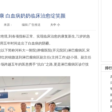
康 白血病奶奶临床治愈绽笑颜
来源：
编辑:广告推送
大
中
小
绝境,到各项指标正常、实现临床治愈的康复新生,72岁的急
),用五年时间走出了白血病的阴霾。
(以下简称河科大一附院)肿瘤医院(开元院区)淋巴瘤病区,宋
鲜红的锦旗送到淋巴瘤病区副主任(主持工作)赵小强、副主任
一场跨越五年的医患携手“抗白”之路,更是淋巴瘤病区诊疗技
排行