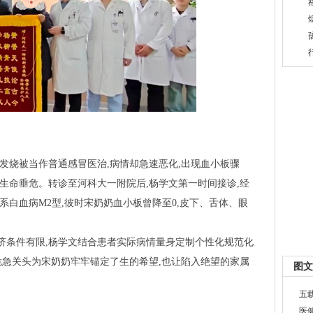
持续发烧被当作普通感冒医治,病情却急速恶化,出现血小板骤
生命垂危。转诊至河科大一附院后,杨学文第一时间接诊,经
系白血病M2型,彼时宋奶奶血小板曾降至0,皮下、舌体、眼
济条件有限,杨学文结合患者实际病情量身定制个性化规范化
危急关头为宋奶奶牢牢锚定了生的希望,也让陷入绝望的家属
图文
五
医