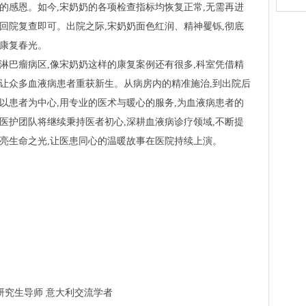
的感恩。如今,宋奶奶的各项检查指标均恢复正常,无需再进
回院复查即可。出院之际,宋奶奶面色红润、精神矍铄,彻底
的康复春光。
淋巴瘤病区,像宋奶奶这样的康复案例还有很多,科室凭借精
,让众多血液病患者重获新生。从病房内的精准施治,到出院后
以患者为中心,用专业的医术与暖心的服务,为血液病患者的
医护团队将继续秉持医者初心,深耕血液病诊疗领域,不断提
点亮生命之光,让医患同心的温暖故事在医院持续上演。
研究生导师 意大利交流学者