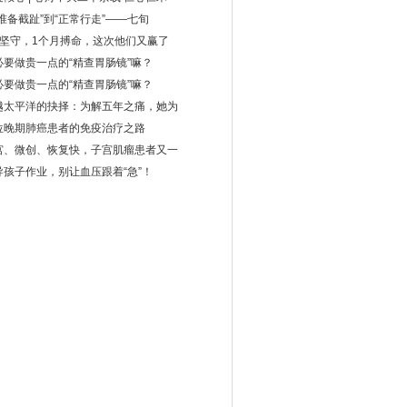
“准备截趾”到“正常行走”——七旬
年坚守，1个月搏命，这次他们又赢了
必要做贵一点的“精查胃肠镜”嘛？
必要做贵一点的“精查胃肠镜”嘛？
越太平洋的抉择：为解五年之痛，她为
位晚期肺癌患者的免疫治疗之路
宫、微创、恢复快，子宫肌瘤患者又一
导孩子作业，别让血压跟着“急”！