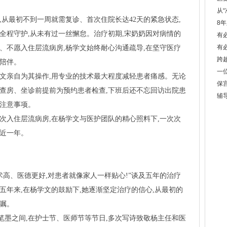
从
次,从最初不到一周就需复诊、首次住院长达42天的紧急状态,
8
全程守护,从未有过一丝懈怠。治疗初期,宋奶奶因对病情的
有
有
、不愿入住层流病房,杨学文始终耐心沟通疏导,在坚守医疗
跨
与陪伴。
一
学文亲自为其操作,用专业的技术最大程度减轻患者痛感。无论
保
晚查房、坐诊前提前为预约患者检查,下班后还不忘回访出院患
辅
项注意事项。
次入住层流病房,在杨学文与医护团队的精心照料下,一次次
至近一年。
术高、医德更好,对患者就像家人一样贴心!”谈及五年的治疗
五年来,在杨学文的鼓励下,她逐渐坚定治疗的信心,从最初的
医嘱。
笔墨之间,在护士节、医师节等节日,多次写诗致敬杨主任和医