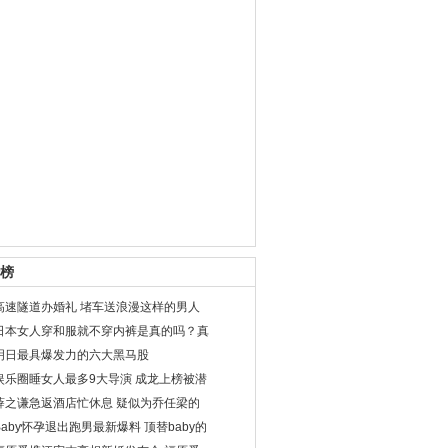
榜
高速隧道办婚礼 堵车送浪漫这样的男人
日本女人穿和服就不穿内裤是真的吗？真
明日最具爆发力的六大黑马股
娱乐圈睡女人最多9大导演 成龙上榜被潜
薛之谦急返酒店忙休息 疑似为乔任梁的
Baby怀孕退出跑男最新爆料 顶替baby的