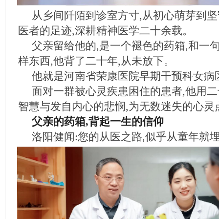
从乡间阡陌到诊室方寸,从初心萌芽到坚
医者的足迹,深耕精神医学二十余载。
父亲留给他的,是一个褪色的药箱,和一
样东西,他背了二十年,从未放下。
他就是河南省荣康医院早期干预科女病
面对一群被心灵疾患困住的患者,他用
智慧与发自内心的悲悯,为无数迷失的心灵
父亲的药箱,背起一生的信仰
洛阳健闻:您的从医之路,似乎从童年就