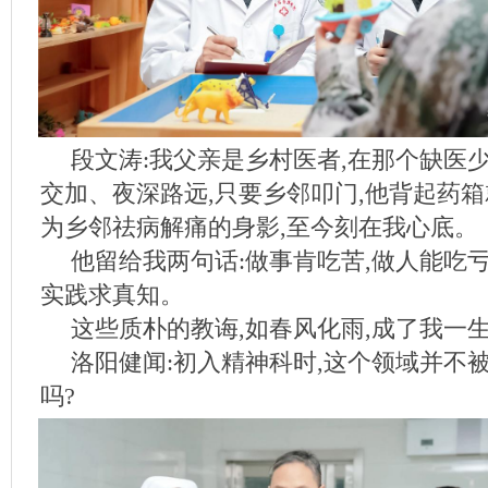
段文涛:我父亲是乡村医者,在那个缺医
交加、夜深路远,只要乡邻叩门,他背起药
为乡邻祛病解痛的身影,至今刻在我心底。
他留给我两句话:做事肯吃苦,做人能吃亏
实践求真知。
这些质朴的教诲,如春风化雨,成了我一
洛阳健闻:初入精神科时,这个领域并不
吗?