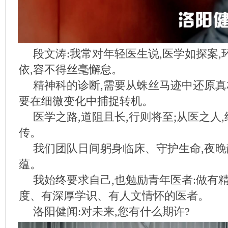
段文涛:我常对年轻医生说,医学如探案
依,容不得丝毫懈怠。
精神科的诊断,需要从蛛丝马迹中还原真
要在细微变化中捕捉转机。
医学之路,道阻且长,行则将至;从医之人,
传。
我们团队日间躬身临床、守护生命,夜
蕴。
我始终要求自己,也勉励青年医者:做有
度、有深厚学识、有人文情怀的医者。
洛阳健闻:对未来,您有什么期许?