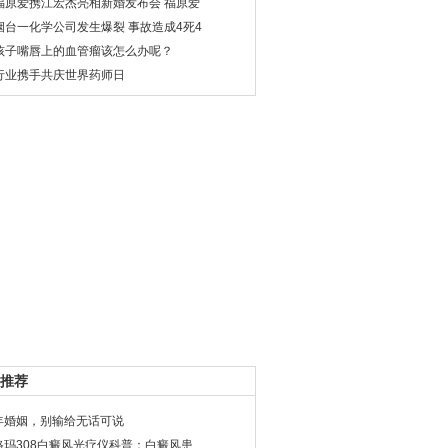
福原爱携江宏杰亮相新婚发布会 福原爱
烟台一化学公司发生爆裂 事故造成4死4
孩子嘴唇上的血管瘤该怎么办呢？
行业携手共庆世界药师日
推荐
年婚姻，别输给无话可说
格玛308白癜风光疗仪科普：白癜风患