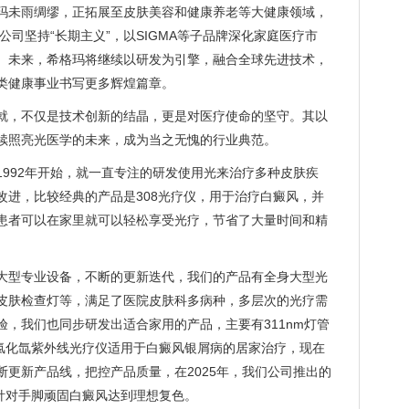
玛未雨绸缪，正拓展至皮肤美容和健康养老等大健康领域，
公司坚持“长期主义”，以SIGMA等子品牌深化家庭医疗市
。 未来，希格玛将继续以研发为引擎，融合全球先进技术，
类健康事业书写更多辉煌篇章。
就，不仅是技术创新的结晶，更是对医疗使命的坚守。其以
续照亮光医学的未来，成为当之无愧的行业典范。
1992年开始，就一直专注的研发使用光来治疗多种皮肤疾
改进，比较经典的产品是308光疗仪，用于治疗白癜风，并
患者可以在家里就可以轻松享受光疗，节省了大量时间和精
大型专业设备，不断的更新迭代，我们的产品有全身大型光
皮肤检查灯等，满足了医院皮肤科多病种，多层次的光疗需
，我们也同步研发出适合家用的产品，主要有311nm灯管
分子氯化氙紫外线光疗仪适用于白癜风银屑病的居家治疗，现在
更新产品线，把控产品质量，在2025年，我们公司推出的
，能针对手脚顽固白癜风达到理想复色。