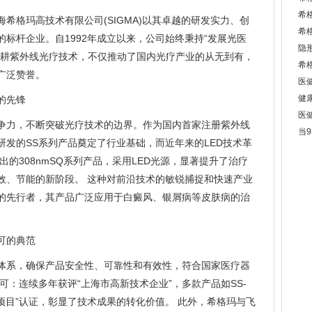
希
希格玛高技术有限公司(SIGMA)以其卓越的研发实力、创
希
标杆企业。自1992年成立以来，公司始终秉持“发展光医
隐
深耕紫外线光疗技术，不仅推动了国内光疗产业的从无到有，
希
广泛赞誉。
医
健
的先锋
医健
争力，不断突破光疗技术的边界。作为国内首家注册紫外线
当
发的SS系列产品奠定了行业基础，而近年来的LED技术革
出的308nmSQ系列产品，采用LED光源，显著提升了治疗
效、节能的新阶段。 这种对前沿技术的敏锐捕捉和快速产业
的先行者，其产品广泛应用于白癜风、银屑病等皮肤病的治
可的典范
体系，确保产品安全性、可靠性和有效性，符合国家医疗器
可：连续多年获评“上海市高新技术企业”，多款产品如SS-
化项目”认证，彰显了技术成果的转化价值。 此外，希格玛与飞