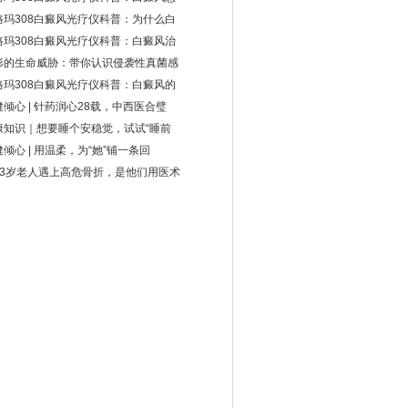
格玛308白癜风光疗仪科普：为什么白
格玛308白癜风光疗仪科普：白癜风治
形的生命威胁：带你认识侵袭性真菌感
格玛308白癜风光疗仪科普：白癜风的
健倾心 | 针药润心28载，中西医合璧
康知识｜想要睡个安稳觉，试试“睡前
倾心 | 用温柔，为“她”铺一条回
93岁老人遇上高危骨折，是他们用医术