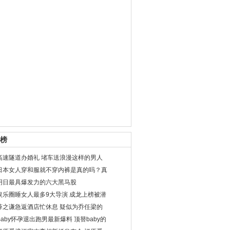
榜
高速隧道办婚礼 堵车送浪漫这样的男人
日本女人穿和服就不穿内裤是真的吗？真
明日最具爆发力的六大黑马股
娱乐圈睡女人最多9大导演 成龙上榜被潜
薛之谦急返酒店忙休息 疑似为乔任梁的
Baby怀孕退出跑男最新爆料 顶替baby的