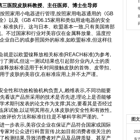
第三医院皮肤科教授、主任医师、博士生导师
按照家用小电器进行管理,按照家用电器通用的《GB
全》以及《GB 4706.15家用和类似用途电器的安全
》标准执行。这与日本、欧盟基本一致,只有美国将部
器械。不过国家和行业对美容仪在金属释放量、温度控
企业自己的或参照国外的标准,如欧盟标准,但这样往
就是以欧盟镍释放相关标准(REACH标准)为参考,
行了测试,但这一测试结果也引起部分业内人士的质
CH镍释放标准适用于长时间接触皮肤的首饰、皮带扣、
使用于皮肤的美容仪,在标准应用上并不太严谨。
安全性和功效检验机构负责人,赖维表示,不同功能要
首先看该产品所采用的技术是否先进,理论上是否能够
学术期刊发表的论文作为支撑;其次,要看其是否经过
临床试验,以证明其用在人体皮肤的安全性和有效性。
功效评价方法和标准往往是不够科学和严谨的。”
图文
授进一步表示,美容仪企业在保证产品符合国家或国际
科专家对公众进行科普宣传,比如目前消费者很关注的
2
道了检测结果,导致消费者对产品及品牌质疑、甚至产
东