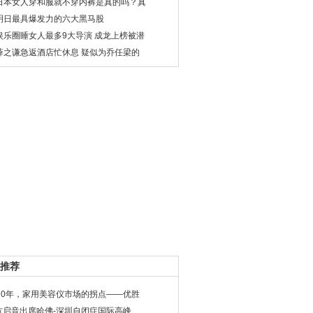
日本女人穿和服就不穿内裤是真的吗？真
明日最具爆发力的六大黑马股
娱乐圈睡女人最多9大导演 成龙上榜被潜
薛之谦急返酒店忙休息 疑似为乔任梁的
推荐
020年，家用美容仪市场的拐点——优胜
方启音出席哈佛-深圳自闭症国际高峰