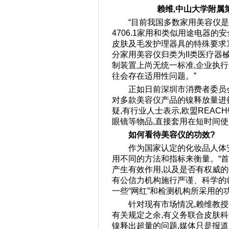
赖维,中山大学附属
“目前我国多数家用美容仪是
4706.1家用和类似用途电器的安
皮肤及毛发护理器具的特殊要求
分家用美容仪归类为II类医疗
制装置上尚无统一标准,企业执行
往会存在适用性问题。”
正如日前深圳市消费者委员会
对多款美容仪产品的镍释放量进
疑,有行业人士表示,欧盟REA
眼镜等物品,直接套用在短时间
如何看待美容仪的功效?
作为国家认定的化妆品人体
用不同的方法和指标来衡量。“
产生有效作用,以及是否有权威的
有公信力机构施行严谨、科学的
一些“网红”和检测机构所采用的
针对现有市场情况,赖维教
有关规定之余,有义务联合皮肤
镍释出超量的问题,媒体只是报