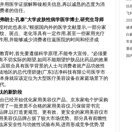
,并用医学证据解释镍相关信息,再以诚恳的态度为消
抗
消费者的信任。
飞
第-弗朗士-孔泰”大学皮肤性病学医学博士,研究生导师
2
对此也表示,“根据国内外的医学文献显示,一部分家
健
皱纹、斑点、老化等具有一定作用,甚至一些家用光疗
白
作用,并能够减少消费者往返医院的时间和经济成
常
重
教育时,首先要遵循科学原理,不能夸大宣传。“必须要
国
有不切实际的期望,如同不能期望护肤品比药品的效果
时,应联合具有医学背景的人士与消费者就产品功效性
陆地区的总代理碧捷(广东)洁净科技有限公司医学市
仪本身就应该定位为大型医疗美容设备在家庭场景下的
替代。
汰的新阶段
平台已经开始优化家用美容仪产品。京东家电个护采购
清理了一批资质不合格的家用美容仪,只保留背书完
品牌,以打造更规范、更有效、更安全的家用美容仪市
用美容仪品牌占据了较大市场优势。部分具有前瞻性
临床安全性与功效性试验布局,进而形成竞争优势,譬