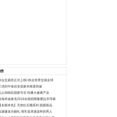
榜
联合交易所正式上线!-联合世界交易全球
三消归中体自安道家本根度有缘
无止劲响应国家号召 传播大健康产业
珠海米迪泰克2018全国招商隆重拉开序幕
【名膜本色】天然红石榴系列 面膜新品
高速隧道办婚礼 堵车送浪漫这样的男人