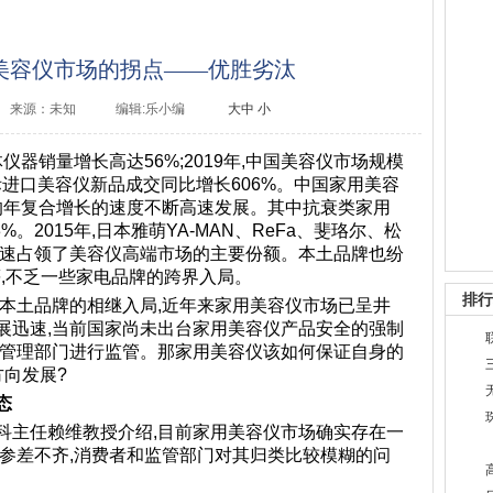
用美容仪市场的拐点——优胜劣汰
来源：未知
编辑:乐小编
大
中
小
体仪器销量增长高达56%;2019年,中国美容仪市场规模
国际进口美容仪新品成交同比增长606%。中国家用美容
1%的年复合增长的速度不断高速发展。其中抗衰类家用
。2015年,日本雅萌YA-MAN、ReFa、斐珞尔、松
迅速占领了美容仪高端市场的主要份额。本土品牌也纷
等,不乏一些家电品牌的跨界入局。
排行
和本土品牌的相继入局,近年来家用美容仪市场已呈井
展迅速,当前国家尚未出台家用美容仪产品安全的强制
督管理部门进行监管。那家用美容仪该如何保证自身的
向发展?
态
科主任赖维教授介绍,目前家用美容仪市场确实存在一
量参差不齐,消费者和监管部门对其归类比较模糊的问