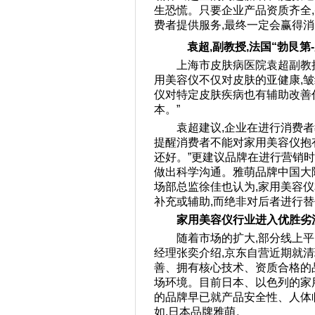
生恐慌。只要企业产品资质齐全
费者提供服务,最终一定会赢得
袁超,副教授,法国“勃艮
上海市皮肤病医院袁超副教授
用美容仪不仅对皮肤的亚健康,
仪对特定皮肤疾病也有辅助改善
本。”
袁超建议,企业在进行消费者
提醒消费者不能对家用美容仪抱
还好。”更建议品牌在进行营销
做出科学沟通。雅萌品牌中国大
场部总监徐佳也认为,家用美容
补充或辅助,而绝非对后者进行
家用美容仪行业进入优胜劣
随着市场的扩大,部分线上
经理张奕介绍,京东自营近期就
善、拥有核心技术、资质合格的
场环境。目前日本、以色列的家
的品牌早已就产品安全性、人体
如,日本品牌雅萌。