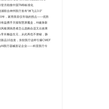
癌登月助推中国TMB标准化
利浦联合神州医疗发布“神飞云3.0”
020年，家用美容仪市场的拐点——优胜
康有益携手天猫智慧屏魔盒，AI健身新
癜风银屑病患者怎么选购合适又出效果
备常长畅益生元，从此再也不便秘，肠
磅新品10连发，东软医疗这样引爆CMEF
内AI医疗器械首证企业——科亚医疗今