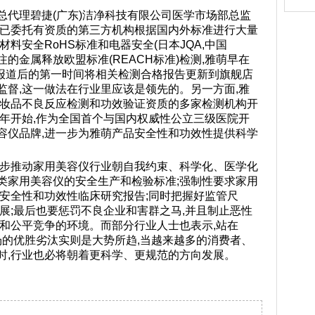
总代理碧捷(广东)洁净科技有限公司医学市场部总监
早已委托有资质的第三方机构根据国内外标准进行大量
料安全RoHS标准和电器安全(日本JQA,中国
注的金属释放欧盟标准(REACH标准)检测,雅萌早在
在报道后的第一时间将相关检测合格报告更新到旗舰店
监督,这一做法在行业里应该是领先的。另一方面,雅
化妆品不良反应检测和功效验证资质的多家检测机构开
9年开始,作为全国首个与国内权威性公立三级医院开
容仪品牌,进一步为雅萌产品安全性和功效性提供科学
一步推动家用美容仪行业朝自我约束、科学化、医学化
类家用美容仪的安全生产和检验标准;强制性要求家用
供安全性和功效性临床研究报告;同时把握好监管尺
展;最后也要惩罚不良企业和害群之马,并且制止恶性
序和公平竞争的环境。而部分行业人士也表示,站在
市场的优胜劣汰实则是大势所趋,当越来越多的消费者、
时,行业也必将朝着更科学、更规范的方向发展。