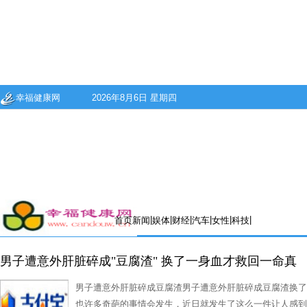
幸福健康网
2026年8月6日 星期四
|
|
|
|
|
|
首页
新闻
娱体
财经
汽车
女性
科技
男子遭意外肝脏碎成"豆腐渣" 换了一身血才救回一命真
男子遭意外肝脏碎成豆腐渣男子遭意外肝脏碎成豆腐渣换了
也许多奇葩的事情会发生，近日就发生了这么一件让人感到