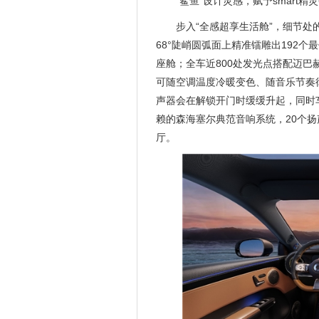
“鲨鱼”设计灵感，赋予smart
步入“全感超享生活舱”，细节处
68°陡峭圆弧面上精准镭雕出192个
座舱；全车近800处发光点搭配迈巴
可随空调温度冷暖变色、随音乐节奏
声器会在解锁开门时缓缓升起，同时
赖的森海塞尔典范音响系统，20个
厅。