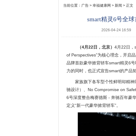
当前位置：
广告
>
幸福健康网
>
新闻
> 正文
smart精灵6号
2026-04-24 16:59
（
4
月
22
日，北京）
4月22日，
of Perspectives”为核心理
品牌首款豪华掀背轿车smart精灵6
力的同时，也正式宣告smart的产
家族旗下各车型个性鲜明却精神同源，均
驰设计）、No Compromise on Sa
6号深度整合梅赛德斯 - 奔驰百年
定义“新一代豪华掀背轿车”。