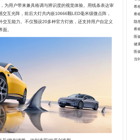
性，为用户带来兼具格调与辨识度的视觉体验。用线条表达审
希
k智感交互光阵，前后大灯共内嵌10666颗LED毫米级微点阵，
希
外交互能力。不仅预设20多种官方灯效，还支持用户自定义
隐
希
界面。
医
健
医健
当