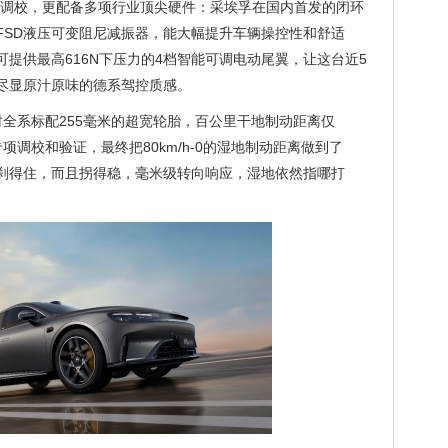
合调校，更配备多项行业顶尖硬件：采埃孚在国内首发的闭环
FSD液压可变阻尼减振器，能大幅提升车辆操控性和舒适
提供最高616N下压力的4档智能可调电动尾翼，让这台近5
尽显原汁原味的德系驾控质感。
同时全系标配255毫米的超宽轮胎，百公里干地制动距离仅
专项调校和验证，最终把80km/h-0的湿地制动距离做到了
仅刹得住，而且拐得稳，毫米级转向响应，湿地依然指哪打