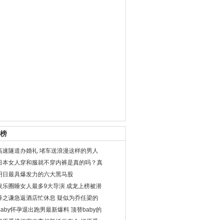
榜
高速隧道办婚礼 堵车送浪漫这样的男人
日本女人穿和服就不穿内裤是真的吗？真
明日最具爆发力的六大黑马股
娱乐圈睡女人最多9大导演 成龙上榜被潜
薛之谦急返酒店忙休息 疑似为乔任梁的
Baby怀孕退出跑男最新爆料 顶替baby的