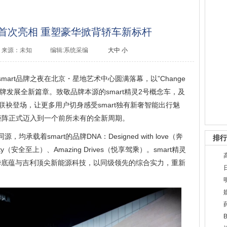
全球首次亮相 重塑豪华掀背轿车新标杆
来源：未知
编辑:系统采编
大
中
小
smart品牌之夜在北京・星地艺术中心圆满落幕，以”Change
念，开启品牌发展全新篇章。致敬品牌本源的smart精灵2号概念车，及
号联袂登场，让更多用户切身感受smart独有新奢智能出行魅
品矩阵正式迈入到一个前所未有的全新周期。
承载着smart的品牌DNA：Designed with love（奔
排行
fety（安全至上）、Amazing Drives（悦享驾乘）。smart精灵
豪华底蕴与吉利顶尖新能源科技，以同级领先的综合实力，重新