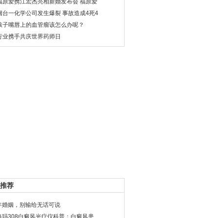
福原爱携江宏杰亮相新婚发布会 福原爱
烟台一化学公司发生爆裂 事故造成4死4
孩子嘴唇上的血管瘤该怎么办呢？
行业携手共庆世界药师日
推荐
年婚姻，别输给无话可说
格玛308白癜风光疗仪科普：白癜风患