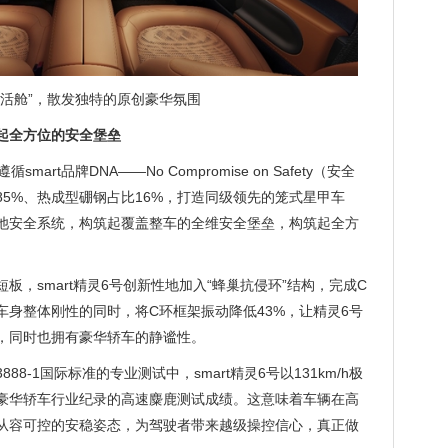
活舱”，散发独特的原创豪华氛围
起全方位的安全堡垒
mart品牌DNA——No Compromise on Safety（安全
5%、热成型硼钢占比16%，打造同级领先的笼式星甲车
池安全系统，构筑起覆盖整车的全维安全堡垒，构筑起全方
板，smart精灵6号创新性地加入“蜂巢抗侵环”结构，完成C
身整体刚性的同时，将C环框架振动降低43%，让精灵6号
，同时也拥有豪华轿车的静谧性。
88-1国际标准的专业测试中，smart精灵6号以131km/h极
豪华轿车行业纪录的高速麋鹿测试成绩。这意味着车辆在高
从容可控的安稳姿态，为驾驶者带来越级操控信心，真正做