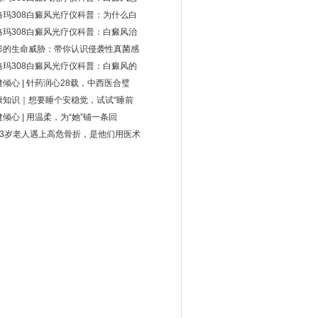
格玛308白癜风光疗仪科普：为什么白
格玛308白癜风光疗仪科普：白癜风治
形的生命威胁：带你认识侵袭性真菌感
格玛308白癜风光疗仪科普：白癜风的
健倾心 | 针药润心28载，中西医合璧
康知识｜想要睡个安稳觉，试试“睡前
倾心 | 用温柔，为“她”铺一条回
93岁老人遇上高危骨折，是他们用医术