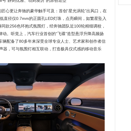
精灵6号“静则优雅、动则凌厉”的原创造型
的匠心更让奔驰的豪华触手可及：首创“星光涡轮”出风口，在
最低直径仅0.7mm的正圆孔LED灯珠，点亮瞬间，如繁星坠入
赫同款256色环抱式氛围灯，经奔驰团队近100轮精细调校，
律动。听觉上，汽车行业首创的“飞碟”造型悬浮升降高频扬
车辆配备了80多年来深受全球专业人士、艺术家和创作者信
扬声器，可与氛围灯相互联动，打造极具仪式感的移动音乐