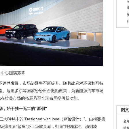
术中心圆满落幕
场蓬勃发展，市场渗透率不断提升。随着政府对环保和可持
圭、厄瓜多尔等国家纷纷出台激励政策，为新能源汽车市场
rt在拉美市场的拓展乃至全球布局提供新动能。
华，始于独一无二的
“
原创
”
图文
DNA中的“Designed with love（奔驰设计）”。由梅赛德
老
级掠食者“鲨鱼”身上汲取灵感，打造“静则优雅、动则凌
希