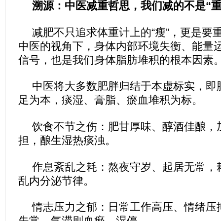
溯源：中医减重哲思，我们减的不是“重”
减肥不只追求体重计上的“瘦”，更是要重
中医的视角下，身体内部环境失衡、能量
信号，也是我们身体脂肪堆积的根本因素
中医将大多数肥胖归结于本虚标实，即
足为本，痰湿、膏脂、瘀血堆积为标。
饮食不节之伤：肥甘厚味、醇酒佳酿，
担，酿生湿热痰浊。
作息紊乱之耗：熬夜守岁、起居无常，
乱内分泌节律。
情志压力之郁：日常工作高压、情绪压
失常，气滞则血瘀、湿停。