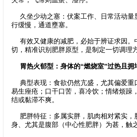
久坐少动之塞：伏案工作、日常活动量
行缓慢，通道壅塞。
有效又健康的减肥，必始于辨证求因。
切，精准识别肥胖原型，是制定一切调理
胃热火郁型：身体的“燃烧室”过热且拥
典型表现：食欲仍然亢盛，尤其偏爱重
易生痤疮；口干口苦，喜冷饮；情绪烦躁
结或黏滞不爽。
肥胖特征：多属实胖，肌肉相对紧实，
身、尤其是腹部（中心性肥胖）为甚，触