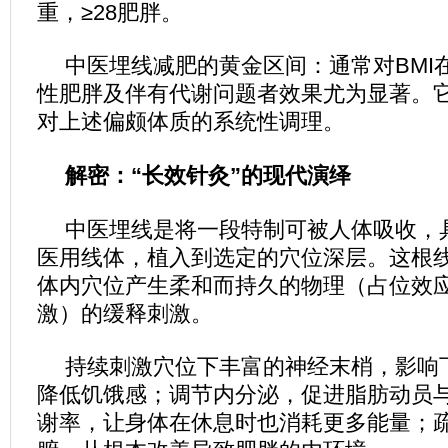
重，≥28肥胖。
中医埋线减肥的黄金区间：通常对BMI在
性肥胖及伴有代谢问题者效果尤为显著。
对上述偏颇体质的系统性调理。
解密：“长效针灸”的现代演绎
中医埋线是将一段特制可被人体吸收，
医用线体，植入到选定的穴位深层。这根
体内穴位产生柔和而持久的物理（占位效
激）的缓释刺激。
持续刺激穴位下丰富的神经末梢，影响
降低饥饿感；调节内分泌，促进脂肪动员
谢率，让身体在休息时也消耗更多能量；