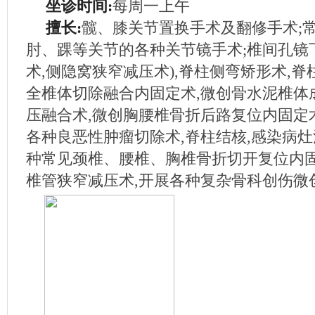
坐诊时间:
每周一上午
擅长:
髋、膝关节置换手术及翻修手术;
肘、踝等关节的各种关节镜手术;椎间孔镜
术,侧隐窝狭窄减压术),脊柱侧弯矫形术,脊
全椎体切除融合内固定术,微创骨水泥椎体
压融合术,微创胸腰椎骨折后路复位内固定
各种良恶性肿瘤切除术,脊柱结核,感染病灶
种常见颈椎、腰椎、胸椎骨折切开复位内固
椎管狭窄减压术,开展各种复杂骨科创伤微