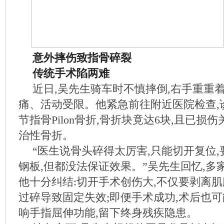
意外摔伤致指骨碎裂
传统手术陷两难
近日,吴先生骑车时不慎摔倒,右手重重
痛、活动受限。他紧急前往附近医院检查,
节指骨Pilon骨折,骨折块竟达6块,且已损
治性骨折。
“医生说骨头碎得太厉害,只能切开复位
钢板,但都没法保证效果。”吴先生回忆,多
他十分纠结:切开手术创伤大,不仅要剥离肌
过碎导致固定失效;即便手术成功,术后也可
响手指屈伸功能,留下终身残疾隐患。