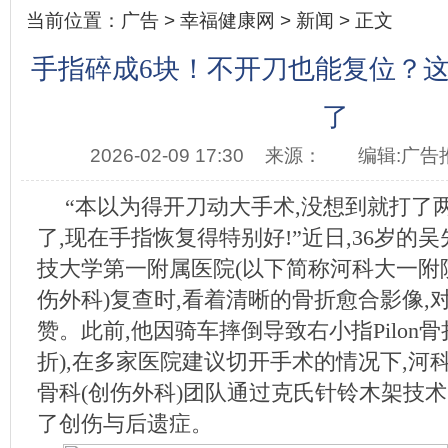
当前位置：
广告
>
幸福健康网
>
新闻
> 正文
手指碎成6块！不开刀也能复位？
了
2026-02-09 17:30
来源：
编辑:广告
“本以为得开刀动大手术,没想到就打了两
了,现在手指恢复得特别好!”近日,36岁的吴
技大学第一附属医院(以下简称河科大一附院
伤外科)复查时,看着清晰的骨折愈合影像,
赞。此前,他因骑车摔倒导致右小指Pilon
折),在多家医院建议切开手术的情况下,河
骨科(创伤外科)团队通过克氏针铃木架技术
了创伤与后遗症。