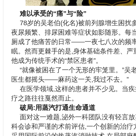
难以承受的“痛”与“险”
78岁的吴老伯(化名)被前列腺增生困扰
夜尿频繁、排尿困难等症状如影随形。每当
厕成了他痛苦的日常——一夜七八次的频
眠。然而更棘手的是,身体基础条件差、严
他成为传统手术的“禁区患者”。
“就像被困在了一个无形的牢笼里。”吴老
医生都摇头——麻药这一关,我过不去。”
在医学领域,这样的患者并不少见。当疾
疗之路往往戛然而止。
破局:用蒸汽打通生命通道
面对这一难题,泌外一科团队没有轻言
科会诊和严谨的术前评估,一个创新的治疗
采用国际前沿的热蒸汽消融技术,在局部麻