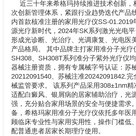
近三十年来希格玛持续推进技术创新，
次创新管理体系，紧跟行业趋势迭代产品线
内首款核准注册的家用光疗仪SS-01.201
源光疗新时代，2024年SK系列激光光电
形成光诊断、光治疗、光调康复、光电医
产品格局。 其中品牌主打家用准分子光疗
SH308、SH308T系列准分子紫外光疗
器械注册资质，拥有专属械字号认证：苏
20212091540、苏械注准2024209184
械监管要求。 该系列产品采用308±1nm
适配白癜风、银屑病的居家辅助治疗，光
强，充分贴合家用场景的安全与便捷需求
备，希格玛家用准分子光疗仪依托多年医
顾临床专业性与家用实用性，操作门槛低
配普通患者居家长期理疗使用。