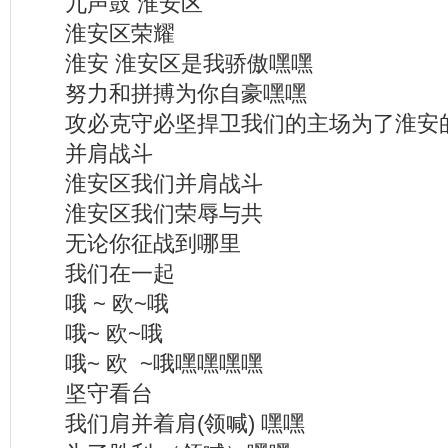
九声鼓 淮安区
淮安区荣耀
淮安 淮安区是我骄傲嘿嘿
努力和拼搏为你自豪嘿嘿
攻必克守必坚捍卫我们的主场为了淮安
并肩战斗
淮安区我们并肩战斗
淮安区我们荣辱与共
无论你征战到哪里
我们在一起
哦 ~ 欧~哦
哦~ 欧~哦
哦~ 欧 ~哦嘿嘿嘿嘿
坚守看台
我们肩并着肩(领喊) 嘿嘿