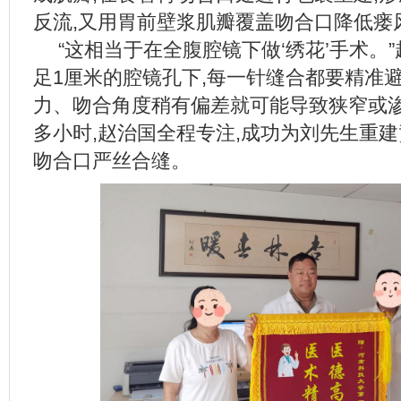
反流,又用胃前壁浆肌瓣覆盖吻合口降低瘘
“这相当于在全腹腔镜下做‘绣花’手术。
足1厘米的腔镜孔下,每一针缝合都要精准
力、吻合角度稍有偏差就可能导致狭窄或渗
多小时,赵治国全程专注,成功为刘先生重建
吻合口严丝合缝。