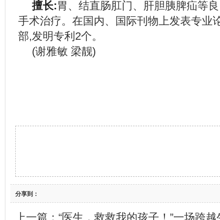
擅长:
胃、结直肠肛门、肝胆胰脾疝等良
手术治疗。在国内、国际刊物上发表专业论
部,发明专利2个。
(谢雅敏 梁靓)
分享到：
上一篇：
“医生，救救我的孩子！”一场跨越