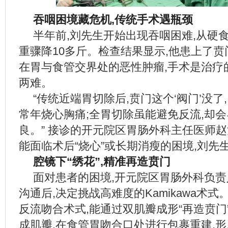
吞咽困境藏危机,传统手术遇瓶颈
半年前,刘先生开始出现吞咽困难,从硬
重骤降10多斤。检查结果显示,他患上了
在胃与食管交界处的恶性肿瘤,手术是治疗
两难。
“传统近端胃切除后,贲门这个‘阀门’没
常年烧心胸痛;全胃切除虽能避免反流,却
良。” 接诊的开元院区胃肠外科主任医师
能面临术后“烧心”或长期消瘦的困境,刘先
腔镜下“绣花”,精准再造贲门
面对患者的困境,开元院区胃肠外科负
沟通后,决定挑战高难度的Kamikawa术
反流吻合术式,能通过双肌瓣成形“再造贲门
成肌瓣,在食管胃吻合口处进行包裹重建,形