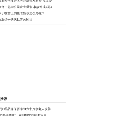
福原爱携江宏杰亮相新婚发布会 福原爱
烟台一化学公司发生爆裂 事故造成4死4
孩子嘴唇上的血管瘤该怎么办呢？
行业携手共庆世界药师日
推荐
牙护理品牌保丽净助力十万余老人改善
破“生命禁区”：在细如发丝的血管内