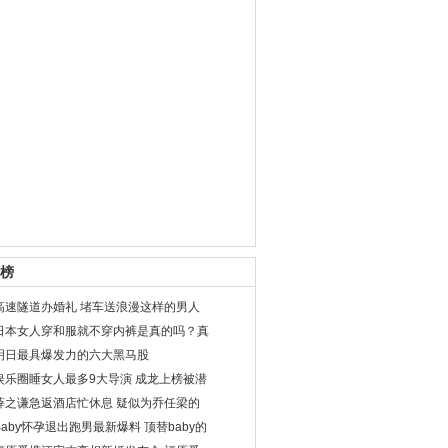
榜
高速隧道办婚礼 堵车送浪漫这样的男人
日本女人穿和服就不穿内裤是真的吗？真
明日最具爆发力的六大黑马股
娱乐圈睡女人最多9大导演 成龙上榜被潜
薛之谦急返酒店忙休息 疑似为乔任梁的
Baby怀孕退出跑男最新爆料 顶替baby的