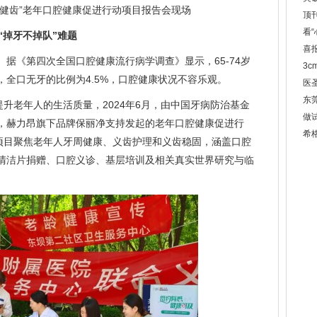
龄健齿”老年口腔健康促进行动项目报告会现场
顶
看
“掉牙不掉队”难题
喜
据《第四次全国口腔健康流行病学调查》显示，65-74岁
3
颗，全口无牙的比例为4.5%，口腔健康状况不容乐观。
医
东
提升老年人的生活质量，2024年6月，由中国牙病防治基金
做
，赫力昂旗下品牌保丽净支持发起的老年口腔健康促进行
希
。项目聚焦老年人牙周健康、义齿护理和义齿稳固，涵盖口腔
清洁片捐赠、口腔义诊、基层培训及相关真实世界研究与临