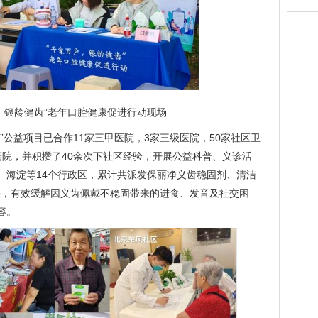
，银龄健齿”老年口腔健康促进行动现场
”公益项目已合作11家三甲医院，3家三级医院，50家社区卫
老院，并积攒了40余次下社区经验，开展公益科普、义诊活
、海淀等14个行政区，累计共派发保丽净义齿稳固剂、清洁
1份，有效缓解因义齿佩戴不稳固带来的进食、发音及社交困
容。