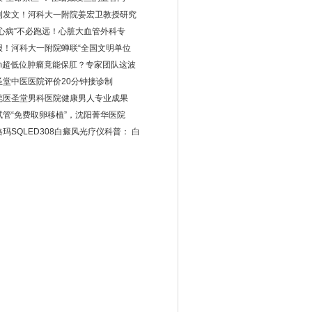
刊发文！河科大一附院姜宏卫教授研究
“心病”不必跑远！心脏大血管外科专
报！河科大一附院蝉联“全国文明单位
cm超低位肿瘤竟能保肛？专家团队这波
圣堂中医医院评价20分钟接诊制
莞医圣堂男科医院健康男人专业成果
试管“免费取卵移植”，沈阳菁华医院
格玛SQLED308白癜风光疗仪科普： 白