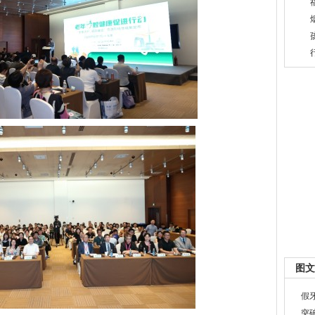
图文
假
突